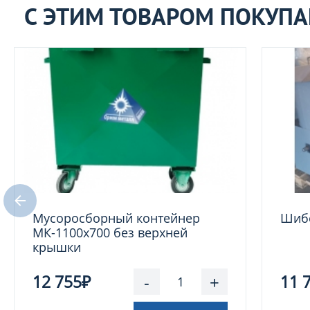
С ЭТИМ ТОВАРОМ ПОКУП
Мусоросборный контейнер
Шибе
МК-1100х700 без верхней
крышки
12 755₽
-
+
11 