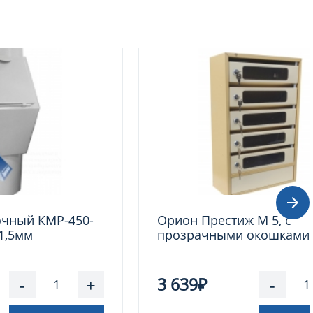
очный КМР-450-
Орион Престиж М 5, с
 1,5мм
прозрачными окошками
-
+
3 639₽
-