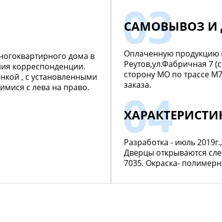
САМОВЫВОЗ И 
Оплаченную продукцию мо
ногоквартирного дома в
Реутов,ул.Фабричная 7 (с
ния корреспонденции.
сторону МО по трассе М
нкой , с установленными
заказа.
ися с лева на право.
ХАРАКТЕРИСТИ
Разработка - июль 2019г
Дверцы открываются слев
7035. Окраска- полимер