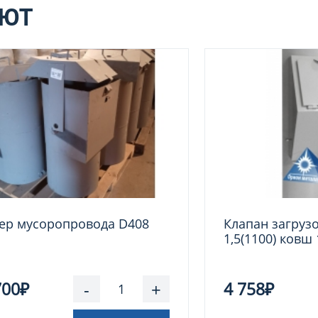
АЮТ
р мусоропровода D408
Клапан загруз
1,5(1100) ковш
700₽
-
+
4 758₽