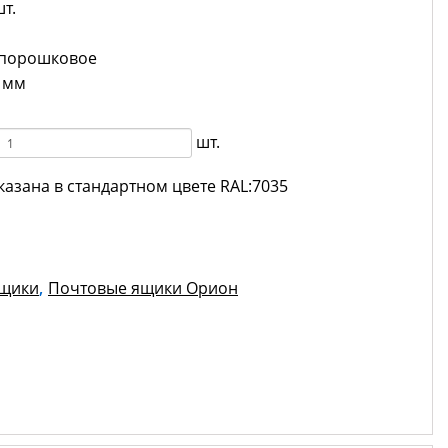
т.
порошковое
 мм
шт.
казана в стандартном цвете RAL:7035
ящики
,
Почтовые ящики Орион