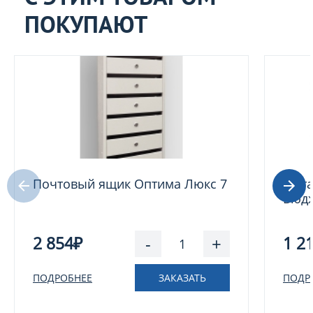
ПОКУПАЮТ
Почтовый ящик Оптима Люкс 7
Мета
Бюд
2 854₽
-
+
1 2
ПОДРОБНЕЕ
ЗАКАЗАТЬ
ПОДР